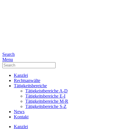
Facebook
Twitter
Search
Menu
Kanzlei
Rechtsanwälte
Tätigkeitsbereiche
Tätigkeistbereiche A-D
Tätigkeitsbereiche E-I
Tätigkeitsbereiche M-R
Tätigkeitsbereiche S-Z
News
Kontakt
Kanzlei